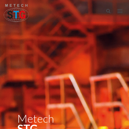
Metech
STG