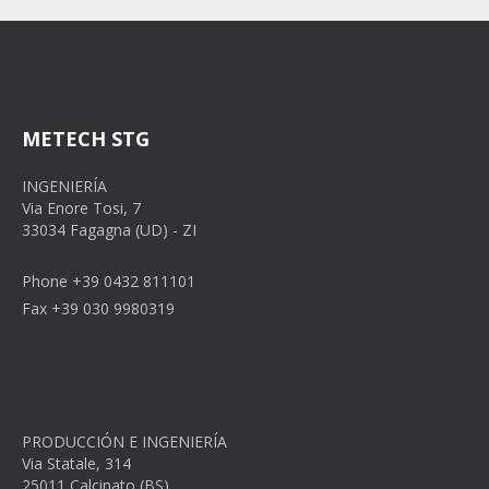
METECH STG
INGENIERÍA
Via Enore Tosi, 7
33034 Fagagna (UD) - ZI
Phone +39 0432 811101
Fax +39 030 9980319
PRODUCCIÓN E INGENIERÍA
Via Statale, 314
25011 Calcinato (BS)