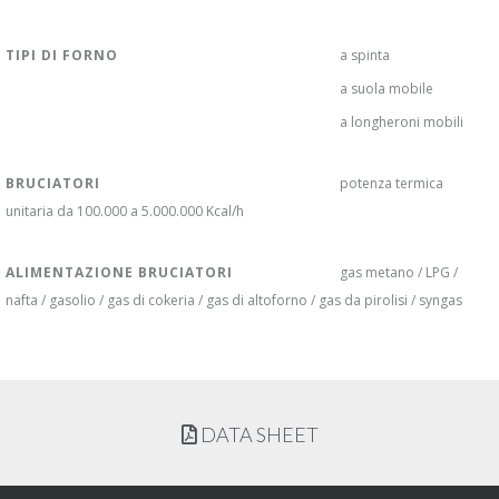
TIPI DI FORNO
a spinta
a suola mobile
a longheroni mobili
BRUCIATORI
potenza termica
unitaria da 100.000 a 5.000.000 Kcal/h
ALIMENTAZIONE BRUCIATORI
gas metano / LPG /
nafta / gasolio / gas di cokeria / gas di altoforno / gas da pirolisi / syngas
DATA SHEET