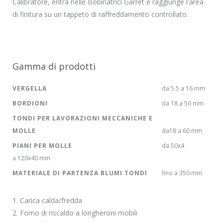
Calibratore, entra nelle Bobinatrici Garret e raggiunge l'area
di finitura su un tappeto di raffreddamento controllato.
Gamma di prodotti
VERGELLA
da 5.5 a 16 mm
BORDIONI
da 18 a 50 mm
TONDI PER LAVORAZIONI MECCANICHE E
MOLLE
da18 a 60 mm
PIANI PER MOLLE
da 50x4
a 120x40 mm
MATERIALE DI PARTENZA BLUMI TONDI
fino a 350 mm
1. Carica calda/fredda
2. Forno di riscaldo a longheroni mobili